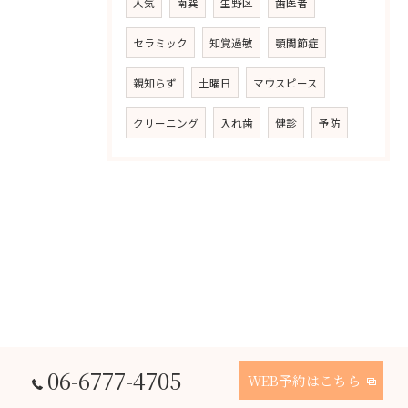
人気
南巽
生野区
歯医者
セラミック
知覚過敏
顎関節症
親知らず
土曜日
マウスピース
クリーニング
入れ歯
健診
予防
06-6777-4705
WEB予約はこちら