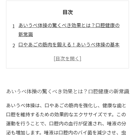
目次
あいうべ体操の驚くべき効果とは？口腔健康の
新常識
口やあごの筋肉を鍛える！あいうべ体操の基本
全身の健康にも影響大！口腔内の状態を整える
理由
誰でもできる！簡単に始められるあいうべ体操
の実施方法
あいうべ体操の驚くべき効果とは？口腔健康の新常識
日常生活に取り入れるポイント！あいうべ体操
を続けるコツ
あいうべ体操は、口やあごの筋肉を強化し、健康な歯と
「あいうべ体操」で口腔ケアの新習慣を実現
口腔を維持するための効果的なエクササイズです。この
健康な歯と口を守るために！あなたも今日から
運動を行うことで、口腔内の血行が促進され、唾液の分
できる運動
泌も増加します。唾液は口腔内のバイ菌を減少させ、虫