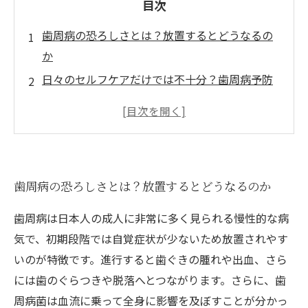
目次
歯周病の恐ろしさとは？放置するとどうなるの
か
日々のセルフケアだけでは不十分？歯周病予防
の盲点
なぜ定期メンテナンスが必要なのか？専門家が
語る理由
定期メンテナンスでできること：早期発見と進
歯周病の恐ろしさとは？放置するとどうなるのか
行抑制の秘訣
メンテナンスを続けた結果：健康な歯を守る実
歯周病は日本人の成人に非常に多く見られる慢性的な病
例紹介
気で、初期段階では自覚症状が少ないため放置されやす
定期メンテナンスの具体的な流れとその効果
いのが特徴です。進行すると歯ぐきの腫れや出血、さら
歯周病予防は一生の財産！今すぐ始めるべき理
には歯のぐらつきや脱落へとつながります。さらに、歯
由
周病菌は血流に乗って全身に影響を及ぼすことが分かっ