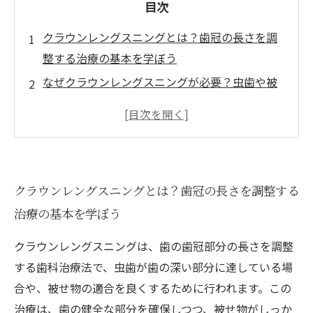
目次
クラウンレングスニングとは？歯冠の長さを調
整する治療の基本を学ぼう
なぜクラウンレングスニングが必要？虫歯や被
せ物適合の悩みを解決する理由
クラウンレングスニングの具体的な治療ステッ
プ：施術の流れをわかりやすく解説
治療中の注意点とリスク管理：安全にクラウン
クラウンレングスニングとは？歯冠の長さを調整する
レングスニングを行うために
治療の基本を学ぼう
治療後のケア方法と効果の持続：クラウンレン
グスニング完了からのメンテナンス
クラウンレングスニングは、歯の歯冠部分の長さを調整
クラウンレングスニングの適応症例まとめ：ど
する歯科治療法で、虫歯が歯の深い部分に達している場
んな患者さんにおすすめ？
合や、被せ物の適合を良くするために行われます。この
専門家が教えるクラウンレングスニングの知識
治療は、歯の健全な部分を確保しつつ、被せ物がしっか